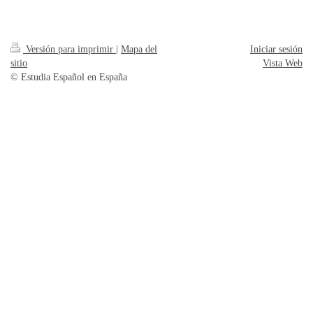
Versión para imprimir
|
Mapa del
Iniciar sesión
sitio
Vista Web
© Estudia Español en España