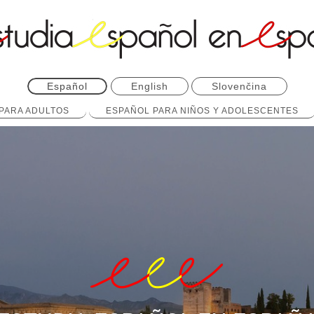
Español
English
Slovenčina
PARA ADULTOS
ESPAÑOL PARA NIÑOS Y ADOLESCENTES