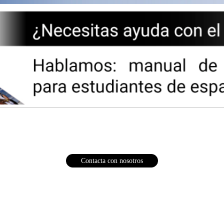
Contacta con nosotros