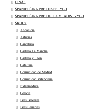
O NÁS
ŠPANIELČINA PRE DOSPELÝCH
ŠPANIELČINA PRE DETI A MLADISTVÝCH
ŠKOLY
Andalucía
Asturias
Cantabria
Castilla La Mancha
Castilla y León
Cataluña
Comunidad de Madrid
Comunidad Valenciana
Extremadura
Galicia
Islas Baleares
Islas Canarias