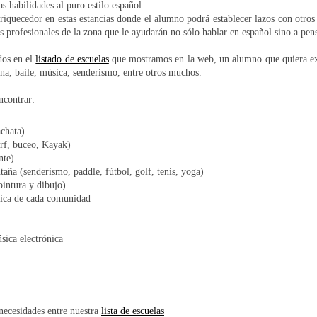
as habilidades al puro estilo español.
nriquecedor en estas estancias donde el alumno podrá establecer lazos con otros
s profesionales de la zona que le ayudarán no sólo hablar en español sino a pen
dos en el
listado de escuelas
que mostramos en la web, un alumno que quiera exp
na, baile, música, senderismo, entre otros muchos.
contrar:​
achata)
urf, buceo, Kayak)
nte)
taña (senderismo, paddle, fútbol, golf, tenis, yoga)
pintura y dibujo)
fica de cada comunidad
sica electrónica
 necesidades entre nuestra
lista de escuelas